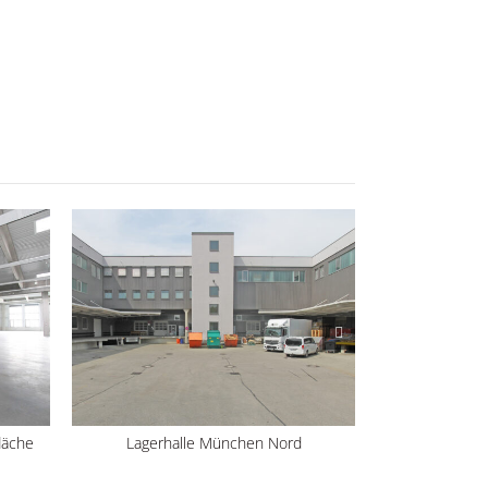
läche
Lagerhalle München Nord
Logisti