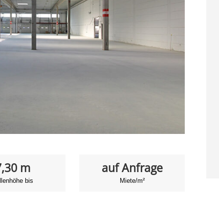
7,30 m
auf Anfrage
llenhöhe bis
Miete/m²