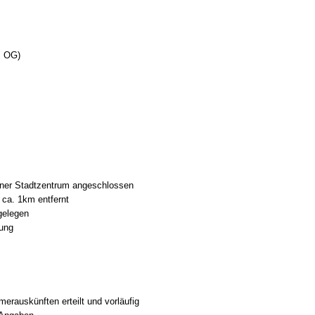
. OG)
ener Stadtzentrum angeschlossen
ca. 1km entfernt
gelegen
nung
erauskünften erteilt und vorläufig