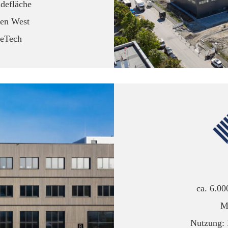
defläche
hen West
seTech
ca. 6.0
M
Nutzung: 