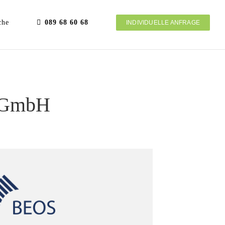
che
089 68 60 68
INDIVIDUELLE ANFRAGE
d GmbH