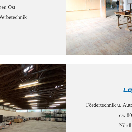
hen Ost
Werbetechnik
Fördertechnik u. Au
ca. 8
Nördl