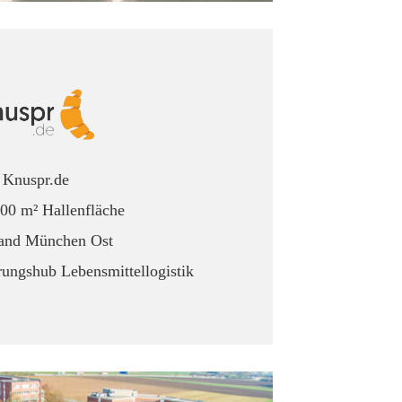
Knuspr.de
000 m² Hallenfläche
rand München Ost
rungshub Lebensmittellogistik