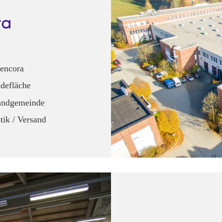
encora
defläche
andgemeinde
ik / Versand