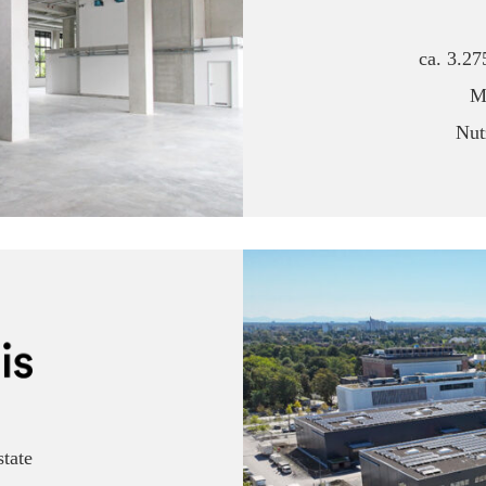
ca. 3.2
M
Nut
state